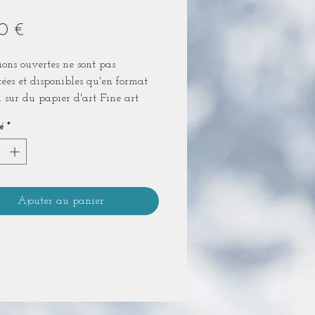
Prix
0 €
ions ouvertes ne sont pas
ées et disponibles qu'en format
 sur du papier d'art Fine art
ühle Photo Rag 308g/m2.
é
*
non encadré livré sous pochette
rente.
Ajouter au panier