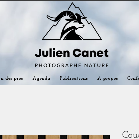
in des pros
Agenda
Publications
À propos
Confé
Cou