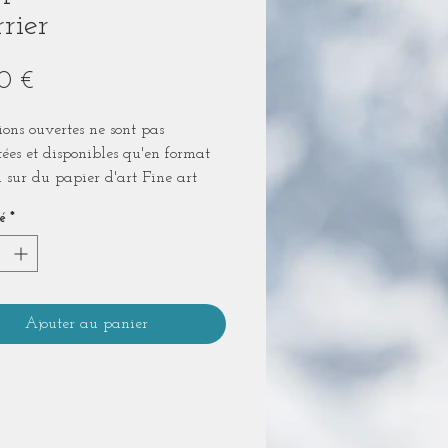
rier
Prix
0 €
ions ouvertes ne sont pas
ées et disponibles qu'en format
 sur du papier d'art Fine art
ühle Photo Rag 308g/m2.
é
*
non encadré livré sous pochette
rente.
Ajouter au panier