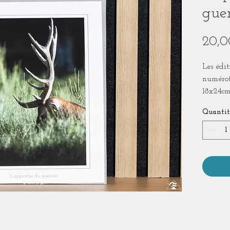
guer
20,0
Les édit
numérot
18x24cm
Hahnem
Quantit
Tirage 
transpa